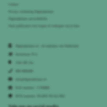
Contact
Privacy verklaring Digimakelaars
Digimakelaars servicebelofte
Onze publicaties over kopen of verkopen van je huis
Digimakelaars.nl - de makelaar van Nederland
Kruisstraat 70 A
5341 HE
Oss
088 0000400
info@digimakelaars.nl
KvK nummer: 17106880
BTW nummer: NL8097.96.922.B03
Volg ons op social media