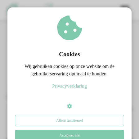
Home
Marktverkenner
ngen
erklaring
Cookies
Marktverkenner
Wij gebruiken cookies op onze website om de
oneel
gebruikerservaring optimaal te houden.
onele
Privacyverklaring
s zijn
Berichten over Marktverkenner:
kelijk om
bsite te
ken. Ze
 gebruikt
Alleen functioneel
asisfuncties
der deze
Accepteer alle