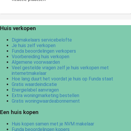
Huis verkopen
Digimakelaars servicebelofte
Je huis zelf verkopen
Funda beoordelingen verkopers
Voorbereiding huis verkopen
Algemene voorwaarden
Veel gestelde vragen zelf je huis verkopen met
internetmakelaar
Hoe lang duurt het voordat je huis op Funda staat
Gratis waardeindicatie
Energielabel aanvragen
Extra woningmarketing bestellen
Gratis woningwaardeabonnement
Een huis kopen
Huis kopen samen met je NVM makelaar
Funda beoordelingen kopers