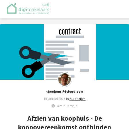
theoheus@icloud.com
10 januari 2023
in
Huis kopen
4 min. leestijd
Afzien van koophuis - De
koopovereenkomst ontbinden